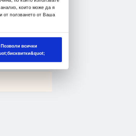
 анализ, които може да я
 ANSI flanges.
и от ползването от Ваша
welds are not
Позволи всички
al surface
uot;бисквитки&quot;
opolished