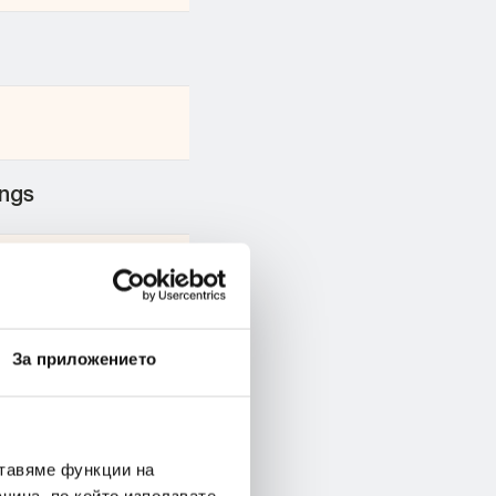
ngs
ench, double
За приложението
one
ставяме функции на
ges according to
чина, по който използвате