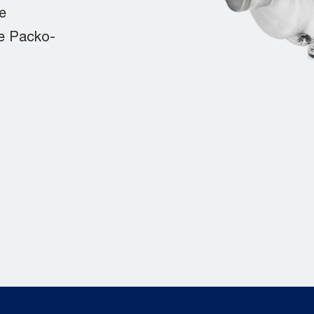
e
ie Packo-