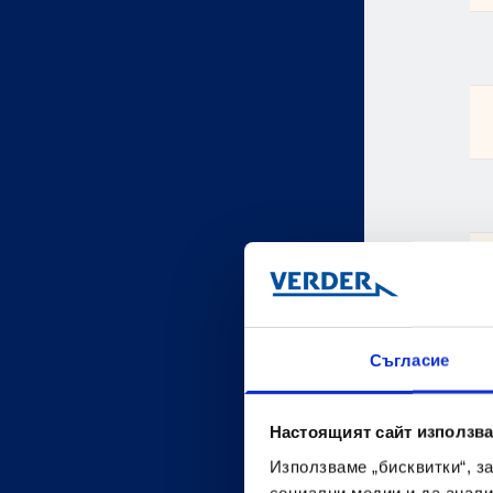
Съгласие
Настоящият сайт използва
Използваме „бисквитки“, з
социални медии и да анали