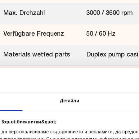
Max. Drehzahl
3000 / 3600 rpm
Verfügbare Frequenz
50 / 60 Hz
Materials wetted parts
Duplex pump casi
Mechanical seal
single bellow, qu
configuration
Детайли
Available O-ring
EPDM, FKM, Silic
materials
 &quot;бисквитки&quot;
а да персонализираме съдържанието и рекламите, да предо
BSP fittings. flan
зираме трафика си. Също така споделяме информация за на