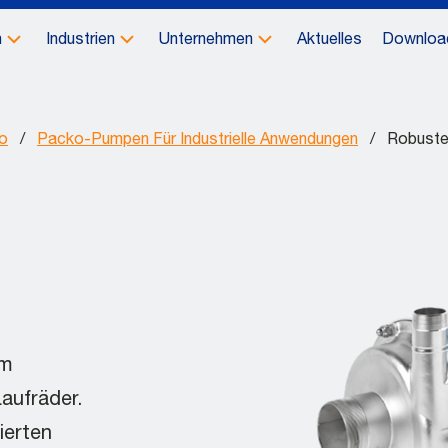
n
Industrien
Unternehmen
Aktuelles
Downloa
o
/
Packo-Pumpen Für Industrielle Anwendungen
/
Robuste
em
aufräder.
ierten