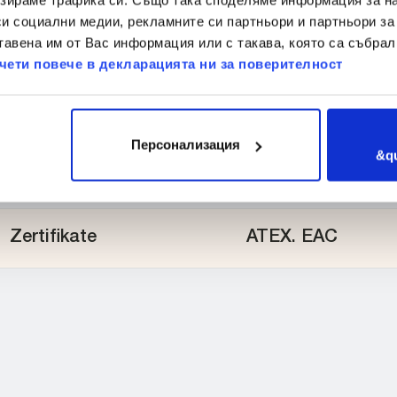
си социални медии, рекламните си партньори и партньори за
Anschlüsse
EN1092-1/01 & 02.
тавена им от Вас информация или с такава, която са събрал
smooth tubes
чети повече в декларацията ни за поверителност
Industrial finish: 
Персонализация
Surface finish
hand polished. Fin
&q
treatment: electr
Zertifikate
ATEX. EAC