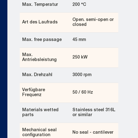
Max. Temperatur
200 °C
Open. semi-open or
Art des Laufrads
closed
Max. free passage
45 mm
Max.
250 kW
Antriebsleistung
Max. Drehzahl
3000 rpm
Verfügbare
50 / 60 Hz
Frequenz
Materials wetted
Stainless steel 316L
parts
or similar
Mechanical seal
No seal - cantilever
configuration