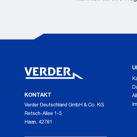
U
Ka
D
KONTAKT
A
I
Verder Deutschland GmbH & Co. KG
Retsch-Allee 1-5
Haan, 42781